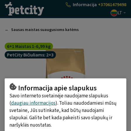
Pasirinkti
Informacija
+37061479498
LT
Sausas maistas suaugusioms katėms
6+1 Maistas 1-6,99 kg
PetCity Bičiuliams: 2=3
Informacija apie slapukus
Savo interneto svetainėje naudojame slapukus
(
daugiau informacijos
). Toliau naudodamiesi mūsų
svetaine, Jūs sutinkate, kad būtų naudojami
slapukai. Galite bet kada pakeisti savo slapukų ir
naršyklės nuostatas.