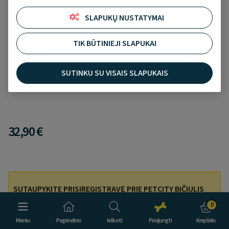
SLAPUKŲ NUSTATYMAI
TIK BŪTINIEJI SLAPUKAI
Royal Canin maistas Britų trumpaplaukėms
katėms, 2 kg
SUTINKU SU VISAIS SLAPUKAIS
Įtraukti į norų sąrašą
Atsiliepimų nėra
32,90 €
SUTAUPYKITE PRISIREGISTRAVĘ PRIE PETCITY BIČIULIS
LOJALUMO PROGRAMOS!
0
Prisijunkite ir pirkdami 3 prekes, mokėkite tik už 2!
Meniu
Pagrindinis
Ieškoti
Prisijungti
Krepšelis