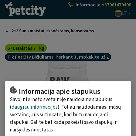
Pasirinkti
Informacija
+37061479498
LT
2=3 Šunų maistui, skanėstams, konservams
6+1 Maistas 7+ kg
Tik PetCity Bičiuliams! Perkant 3, mokėkite už 2
Informacija apie slapukus
Savo interneto svetainėje naudojame slapukus
(
daugiau informacijos
). Toliau naudodamiesi mūsų
svetaine, Jūs sutinkate, kad būtų naudojami
slapukai. Galite bet kada pakeisti savo slapukų ir
naršyklės nuostatas.