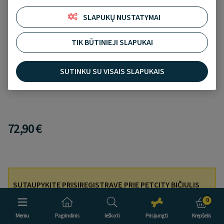
SLAPUKŲ NUSTATYMAI
TIK BŪTINIEJI SLAPUKAI
Raw Paleo Ultra puppy mini maistas šuniukams
su kalakutiena, 8 kg
SUTINKU SU VISAIS SLAPUKAIS
Įtraukti į norų sąrašą
Atsiliepimų nėra
72,90 €
SUTAUPYKITE PRISIREGISTRAVĘ PRIE PETCITY BIČIULIS
LOJALUMO PROGRAMOS!
0
Prisijunkite ir pirkdami 3 prekes, mokėkite tik už 2!
Meniu
Pagrindinis
Ieškoti
Prisijungti
Krepšelis