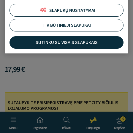
SLAPUKŲ NUSTATYMAI
TIK BŪTINIEJI SLAPUKAI
Cat Step Tofu Original kraikas katėms, 2.7kg/6l
Įtraukti į norų sąrašą
Atsiliepimų nėra
SUTINKU SU VISAIS SLAPUKAIS
17,99 €
SUTAUPYKITE PRISIREGISTRAVĘ PRIE PETCITY BIČIULIS
LOJALUMO PROGRAMOS!
Prisijunkite ir pirkdami 3 prekes, mokėkite tik už 2!
0
Meniu
Pagrindinis
Ieškoti
Prisijungti
Krepšelis