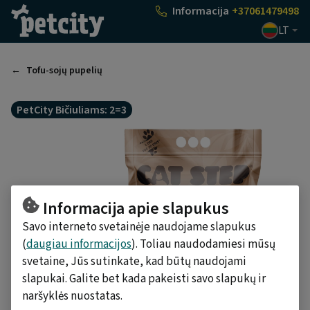
Pasirinkti
Informacija
+37061479498
LT
Tofu-sojų pupelių
PetCity Bičiuliams: 2=3
Informacija apie slapukus
Savo interneto svetainėje naudojame slapukus
(
daugiau informacijos
). Toliau naudodamiesi mūsų
svetaine, Jūs sutinkate, kad būtų naudojami
slapukai. Galite bet kada pakeisti savo slapukų ir
naršyklės nuostatas.