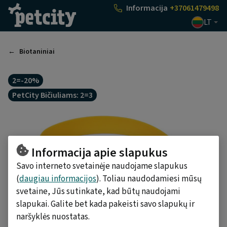
Pasirinkti
Informacija
+37061479498
LT
Biotaniniai
2=-20%
PetCity Bičiuliams: 2=3
Informacija apie slapukus
Savo interneto svetainėje naudojame slapukus
(
daugiau informacijos
). Toliau naudodamiesi mūsų
svetaine, Jūs sutinkate, kad būtų naudojami
slapukai. Galite bet kada pakeisti savo slapukų ir
naršyklės nuostatas.