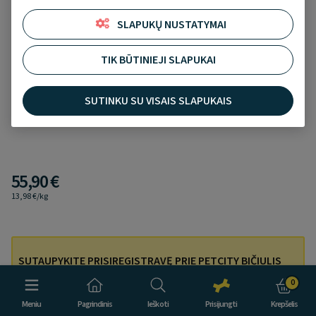
SLAPUKŲ NUSTATYMAI
TIK BŪTINIEJI SLAPUKAI
Royal Canin Hair&Skin Care maistas katėms,
4kg
SUTINKU SU VISAIS SLAPUKAIS
Įtraukti į norų sąrašą
Atsiliepimų nėra
55,90 €
13,98 €/kg
SUTAUPYKITE PRISIREGISTRAVĘ PRIE PETCITY BIČIULIS
LOJALUMO PROGRAMOS!
0
Prisijunkite ir pirkdami 3 prekes, mokėkite tik už 2!
Meniu
Pagrindinis
Ieškoti
Prisijungti
Krepšelis