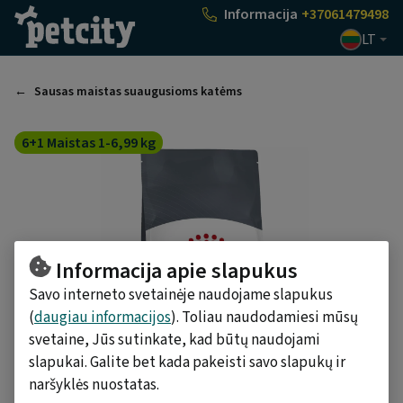
Pasirinkti
Informacija
+37061479498
LT
Sausas maistas suaugusioms katėms
6+1 Maistas 1-6,99 kg
Informacija apie slapukus
Savo interneto svetainėje naudojame slapukus
(
daugiau informacijos
). Toliau naudodamiesi mūsų
svetaine, Jūs sutinkate, kad būtų naudojami
slapukai. Galite bet kada pakeisti savo slapukų ir
naršyklės nuostatas.