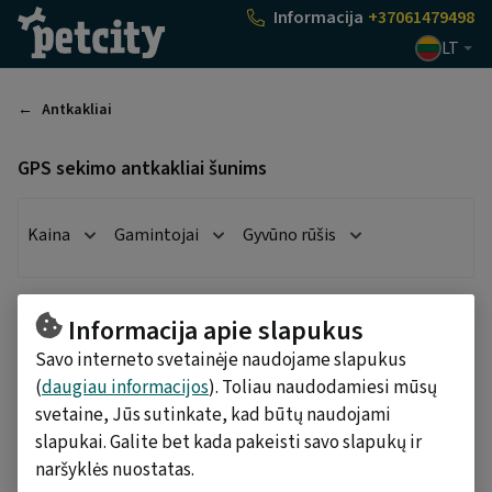
Pasirinkti
Informacija
+37061479498
LT
Antkakliai
GPS sekimo antkakliai šunims
Kaina
Gamintojai
Gyvūno rūšis
Rasta
1
prekių
Rūšiuoti pagal
Informacija apie slapukus
Savo interneto svetainėje naudojame slapukus
Tractive 6 sekiklis šunims,
PetCity Bičiuliams: 2=3
(
daugiau informacijos
). Toliau naudodamiesi mūsų
juodas
svetaine, Jūs sutinkate, kad būtų naudojami
slapukai. Galite bet kada pakeisti savo slapukų ir
naršyklės nuostatas.