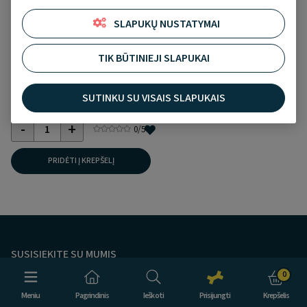
SLAPUKŲ NUSTATYMAI
Tractive 6 sekiklis šunims,
TIK BŪTINIEJI SLAPUKAI
juodas
SUTINKU SU VISAIS SLAPUKAIS
69,90 €
0
/5
PRIDĖTI Į KREPŠELĮ
SUSISIEKITE SU MUMIS
0
Būtini laukai
Meniu
Pagrindinis
Ieškoti
Prisijungti
Krepšelis
Vardas
*