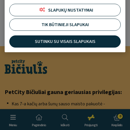
Pamiršai slaptažodį?
SLAPUKŲ NUSTATYMAI
Norite užregistruoti paskyrą?
TIK BŪTINIEJI SLAPUKAI
SUKURTI NAUJĄ PASKYRĄ
SUTINKU SU VISAIS SLAPUKAIS
PetCity Bičiuliai gauna geriausias privilegijas:
Kas 7-a kačių arba šunų sauso maisto pakuotė -
NEMOKAMAI
0
Kas 7-a kačių kraiko pakuotė - NEMOKAMAI
Meniu
Pagrindinis
Ieškoti
Prisijungti
Krepšelis
-10% vienkartinė nuolaida apsipirkimui PetCity fizinėje