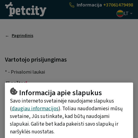
Pasirinkti
Informacija
+37061479498
LT
Pagrindinis
Vartotojo prisijungimas
* - Privalomi laukai
El.paštas
*
Informacija apie slapukus
Savo interneto svetainėje naudojame slapukus
Slaptažodis
*
(
daugiau informacijos
). Toliau naudodamiesi mūsų
svetaine, Jūs sutinkate, kad būtų naudojami
slapukai. Galite bet kada pakeisti savo slapukų ir
PRISIJUNGTI
naršyklės nuostatas.